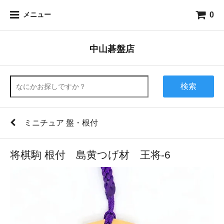
0
メニュー
中山碁盤店
検索
ミニチュア 盤・根付
将棋駒 根付 島黄つげ材 王将-6