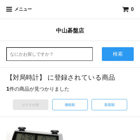
0
メニュー
中山碁盤店
検索
【対局時計】 に登録されている商品
1
件の商品が見つかりました
おすすめ順
価格順
新着順