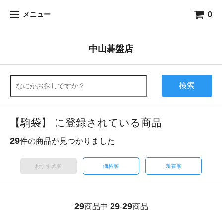
0
メニュー
中山碁盤店
検索
【駒袋】 に登録されている商品
29
件の商品が見つかりました
おすすめ順
価格順
新着順
29
29
29
商品中
-
商品